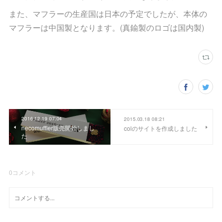
また、マフラーの生産国は日本の予定でしたが、本体の
マフラーは中国製となります。(真鍮製のロゴは国内製)
2016.12.19 07:04
2015.03.18 08:21
necomuffler販売開始しまし
colのサイトを作成しました
た
0
コメント