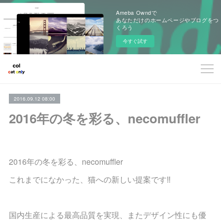
Ameba Owndで
あなただけのホームページやブログをつ
くろう
今すぐ試す
2016.09.12 08:00
2016年の冬を彩る、necomuffler
2016年の冬を彩る、necomuffler
これまでになかった、猫への新しい提案です‼︎
国内生産による最高品質を実現、またデザイン性にも優